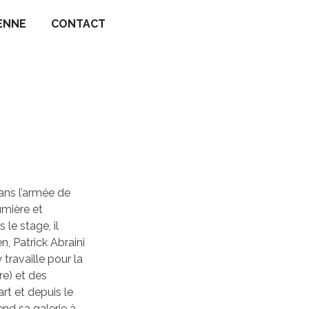
ENNE
CONTACT
ans l’armée de
Lumière et
le stage, il
, Patrick Abraini
 travaille pour la
e) et des
art et depuis le
nd sa galerie à