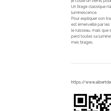
je coule un vernis pou
Un tirage classique n
luminescence.
Pour expliquer son trav
est émerveillé par les
le ruisseau, mais que so
perd toutes sa lumines
mes tirages.
https://www.albertd