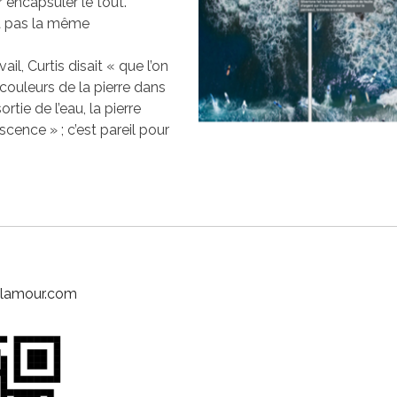
r encapsuler le tout.
’a pas la même
ail, Curtis disait « que l’on
 couleurs de la pierre dans
rtie de l’eau, la pierre
cence » ; c’est pareil pour
elamour.com