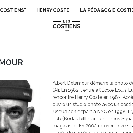
 COSTIENS"
HENRY COSTE
LA PÉDAGOGIE COSTI
AMOUR
Albert Delamour démarre la photo d
l’Air. En 1982 il entre à l’École Louis 
rencontre Henry Coste en 1983. Après 
ouvre un studio photo avec un costien
jusqu’à son départ à NYC en 1998. Il y
pub (Kodak billboard on Times Squar
magazines. En 2002 il s’oriente vers l’
décès de son épouse en 2021, il repre