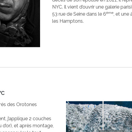
NYC. Il vient d’ouvrir une galerie pari
ème
53 rue de Seine dans le 6
, et une
les Hamptons.
YC
irés des Orotones
ent, j’applique 2 couches
u d’or), et après montage,